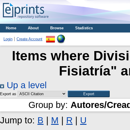
Home
About
Browse
Stadistics
Login
Create Account
Items where Divisi
Fisiatría" 
Up a level
Export as
Group by:
Autores/Crea
Jump to:
B
|
M
|
R
|
U