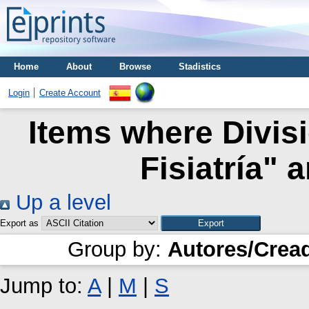
Home
About
Browse
Stadistics
Login
Create Account
Items where Divisi
Fisiatría" 
Up a level
Export as
Group by:
Autores/Crea
Jump to:
A
|
M
|
S