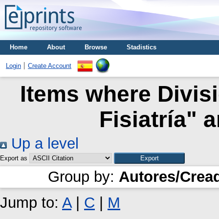
Home
About
Browse
Stadistics
Login
Create Account
Items where Divisi
Fisiatría" 
Up a level
Export as
Group by:
Autores/Crea
Jump to:
A
|
C
|
M