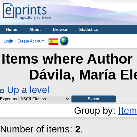
Home
About
Browse
Stadistics
Login
Create Account
Items where Author 
Dávila, María E
Up a level
Export as
Group by:
Item
Number of items:
2
.