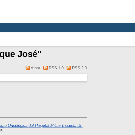
ique José
"
Atom
RSS 1.0
RSS 2.0
ugía Oncológica del Hospital Militar Escuela Dr.
a.