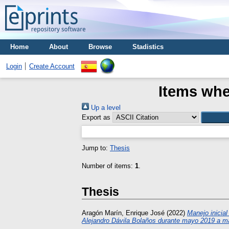
Home
About
Browse
Stadistics
Login
Create Account
Items whe
Up a level
Export as
Jump to:
Thesis
Number of items:
1
.
Thesis
Aragón Marín, Enrique José
(2022)
Manejo inicial
Alejandro Dávila Bolaños durante mayo 2019 a m