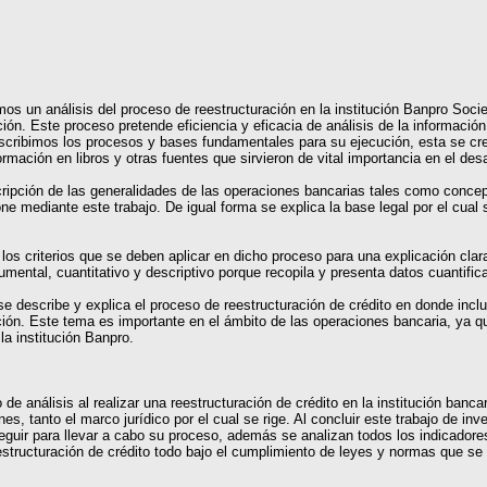
mos un análisis del proceso de reestructuración en la institución Banpro Soc
ración. Este proceso pretende eficiencia y eficacia de análisis de la informació
describimos los procesos y bases fundamentales para su ejecución, esta se cre
rmación en libros y otras fuentes que sirvieron de vital importancia en el desa
escripción de las generalidades de las operaciones bancarias tales como conc
e mediante este trabajo. De igual forma se explica la base legal por el cual 
 los criterios que se deben aplicar en dicho proceso para una explicación cla
mental, cuantitativo y descriptivo porque recopila y presenta datos cuantific
 describe y explica el proceso de reestructuración de crédito en donde inclu
ión. Este tema es importante en el ámbito de las operaciones bancaria, ya q
 la institución Banpro.
o de análisis al realizar una reestructuración de crédito en la institución ba
, tanto el marco jurídico por el cual se rige. Al concluir este trabajo de inv
eguir para llevar a cabo su proceso, además se analizan todos los indicadore
estructuración de crédito todo bajo el cumplimiento de leyes y normas que se