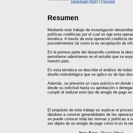
Download (6kB)
|
Preview
Resumen
Mediante este trabajo de investigación desarrolla
políticas crediticias por el cual se rige esta ope
temática. A través de esta operación crediticia 
procedimientos tal como lo es recopilación de info
En la primera parte del desarrollo contiene la d
permitieron adentrarnos en el estudio que se expon
nuestro país.
En esta temática se describe el análisis de todos
diseño metodológico que se aplico es de tipo docu
Además, se presenta un caso práctico en donde se
desde su solicitud hasta su aprobación o denegac
cumplir al realizar este tipo de arreglo de pago en
El propósito de este trabajo es explicar el proces
dándose a conocer generalidades de las operaciones
se puede conocer toda las normas y políticas a s
ser objeto de un arreglo de pago como lo es la re