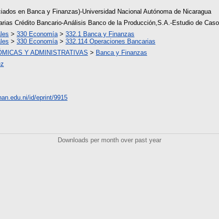
ciados en Banca y Finanzas)-Universidad Nacional Autónoma de Nicaragua
rias Crédito Bancario-Análisis Banco de la Producción,S.A.-Estudio de Ca
les
>
330 Economía
>
332.1 Banca y Finanzas
les
>
330 Economía
>
332.114 Operaciones Bancarias
ÓMICAS Y ADMINISTRATIVAS
>
Banca y Finanzas
ez
unan.edu.ni/id/eprint/9915
Downloads per month over past year