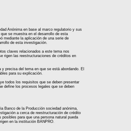
iedad Anónima en base al marco regulatorio y sus
n que se muestra en el desarrollo de esta
ó mediante la aplicación de una serie de
rrollo de esta investigación.
eptos claves relacionados a este tema nos
se rigen las reestructuraciones de créditos en
ra y precisa del tema en que se está abordando. El
ables para su explicación.
ye todos los requisitos que se deben presentar
ue define los procesos legales que se deben
ncaria Banco de la Producción sociedad anónima,
estigación a cerca de reestructuración de crédito
s posibles para que una persona natural pueda
 rigen en la institución BANPRO.