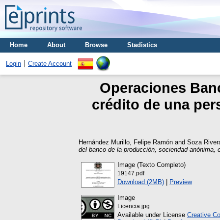
Home
About
Browse
Stadistics
Login
Create Account
Operaciones Banca
crédito de una per
Hernández Murillo, Felipe Ramón
and
Soza Rivera
del banco de la producción, sociendad anónima, e
Image (Texto Completo)
19147.pdf
Download (2MB)
|
Preview
Image
Licencia.jpg
Available under License
Creative C