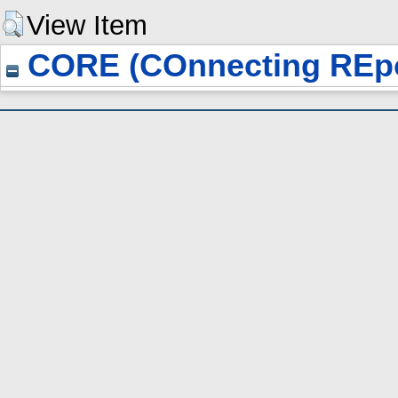
View Item
CORE (COnnecting REpo