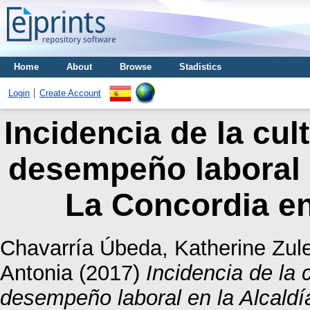
Home
About
Browse
Stadistics
Login
Create Account
Incidencia de la cul
desempeño laboral e
La Concordia en
Chavarría Úbeda, Katherine Zul
Antonia
(2017)
Incidencia de la 
desempeño laboral en la Alcaldí