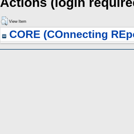
Actions (login require
View Item
CORE (COnnecting REpo