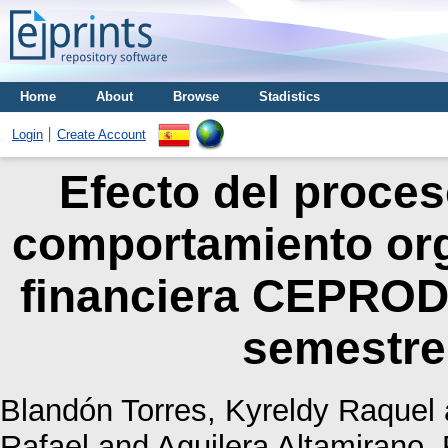
Home
About
Browse
Stadistics
Login
Create Account
Efecto del proces
comportamiento org
financiera CEPROD
semestre
Blandón Torres, Kyreldy Raquel
Rafael
and
Aguilera Altamirano,