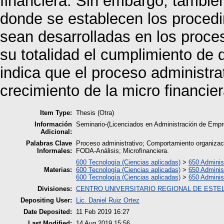
financiera. Sin embargo, tambié
donde se establecen los proced
sean desarrolladas en los proce
su totalidad el cumplimiento de 
indica que el proceso administrat
crecimiento de la micro financier
Item Type:
Thesis (Otra)
Información
Seminario-(Licenciados en Administración de Em
Adicional:
Palabras Clave
Proceso administrativo; Comportamiento organizaci
Informales:
FODA-Análisis; Microfinanciera.
600 Tecnología (Ciencias aplicadas)
>
650 Administ
Materias:
600 Tecnología (Ciencias aplicadas)
>
650 Administ
600 Tecnología (Ciencias aplicadas)
>
650 Administ
Divisiones:
CENTRO UNIVERSITARIO REGIONAL DE ESTEL
Depositing User:
Lic. Daniel Ruiz Ortez
Date Deposited:
11 Feb 2019 16:27
Last Modified:
14 Aug 2019 15:56