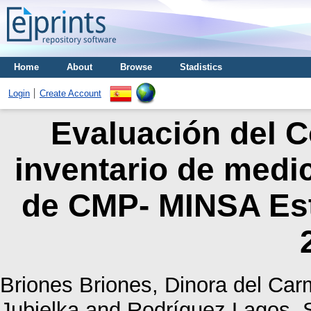
Home
About
Browse
Stadistics
Login
Create Account
Evaluación del C
inventario de medi
de CMP- MINSA Este
Briones Briones, Dinora del Ca
Jubielka
and
Rodríguez Lagos, 