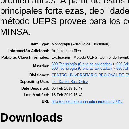
problemáticas. A partir de estos 
principales fortalezas, debilidad
método UEPS provee para los co
MINSA.
Item Type:
Monograph (Artículo de Discusión)
Información Adicional:
Artículo científico
Palabras Clave Informales:
Evaluación - Método UEPS, Control de Inventar
600 Tecnología (Ciencias aplicadas)
>
650 Adm
Materias:
600 Tecnología (Ciencias aplicadas)
>
650 Adm
Divisiones:
CENTRO UNIVERSITARIO REGIONAL DE E
Depositing User:
Lic. Daniel Ruiz Ortez
Date Deposited:
06 Feb 2019 16:47
Last Modified:
13 Feb 2019 15:42
URI:
http://repositorio.unan.edu.ni/id/eprint/9847
Downloads