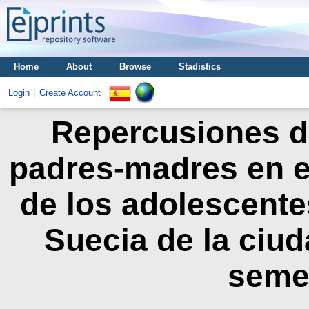
Home
About
Browse
Stadistics
Login
Create Account
Repercusiones de
padres-madres en el
de los adolescentes
Suecia de la ciud
seme