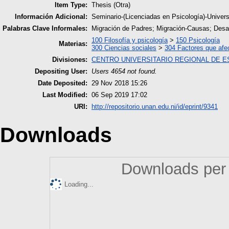
Item Type:
Thesis (Otra)
Información Adicional:
Seminario-(Licenciadas en Psicología)-Unive
Palabras Clave Informales:
Migración de Padres; Migración-Causas; Desarr
100 Filosofía y psicología
>
150 Psicología
Materias:
300 Ciencias sociales
>
304 Factores que afe
Divisiones:
CENTRO UNIVERSITARIO REGIONAL DE E
Depositing User:
Users 4654 not found.
Date Deposited:
29 Nov 2018 15:26
Last Modified:
06 Sep 2019 17:02
URI:
http://repositorio.unan.edu.ni/id/eprint/9341
Downloads
Downloads per 
Loading...