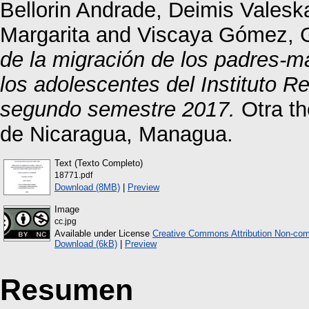
Bellorin Andrade, Deimis Valesk
Margarita
and
Viscaya Gómez, G
de la migración de los padres-ma
los adolescentes del Instituto R
segundo semestre 2017.
Otra th
de Nicaragua, Managua.
Text (Texto Completo)
18771.pdf
Download (8MB)
|
Preview
Image
cc.jpg
Available under License
Creative Commons Attribution Non-com
Download (6kB)
|
Preview
Resumen