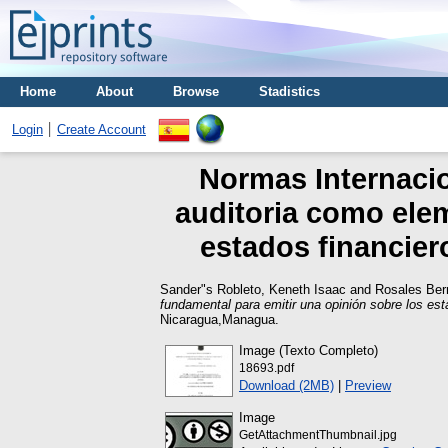
Home
About
Browse
Stadistics
Login
Create Account
Normas Internacio
auditoria como ele
estados financier
Sander"s Robleto, Keneth Isaac
and
Rosales Ber
fundamental para emitir una opinión sobre los e
Nicaragua,Managua.
Image (Texto Completo)
18693.pdf
Download (2MB)
|
Preview
Image
GetAttachmentThumbnail.jpg