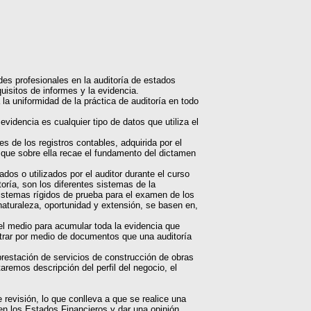
des profesionales en la auditoría de estados
uisitos de informes y la evidencia.
la uniformidad de la práctica de auditoría en todo
videncia es cualquier tipo de datos que utiliza el
s de los registros contables, adquirida por el
o que sobre ella recae el fundamento del dictamen
os o utilizados por el auditor durante el curso
toría, son los diferentes sistemas de la
 sistemas rígidos de prueba para el examen de los
naturaleza, oportunidad y extensión, se basen en,
el medio para acumular toda la evidencia que
strar por medio de documentos que una auditoría
prestación de servicios de construcción de obras
taremos descripción del perfil del negocio, el
revisión, lo que conlleva a que se realice una
 en los Estados Financieros y dar una opinión