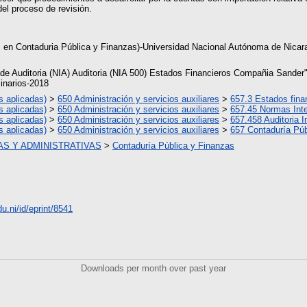
el proceso de revisión.
 en Contaduria Pública y Finanzas)-Universidad Nacional Autónoma de Nicar
de Auditoria (NIA) Auditoria (NIA 500) Estados Financieros Compañia Sander
inarios-2018
s aplicadas)
>
650 Administración y servicios auxiliares
>
657.3 Estados fina
s aplicadas)
>
650 Administración y servicios auxiliares
>
657.45 Normas Inte
s aplicadas)
>
650 Administración y servicios auxiliares
>
657.458 Auditoria I
s aplicadas)
>
650 Administración y servicios auxiliares
>
657 Contaduría Púb
S Y ADMINISTRATIVAS
>
Contaduría Pública y Finanzas
du.ni/id/eprint/8541
Downloads per month over past year