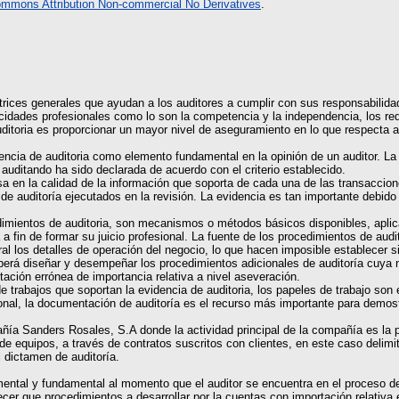
ommons Attribution Non-commercial No Derivatives
.
trices generales que ayudan a los auditores a cumplir con sus responsabilida
acidades profesionales como lo son la competencia y la independencia, los req
ditoria es proporcionar un mayor nivel de aseguramiento en lo que respecta a 
encia de auditoria como elemento fundamental en la opinión de un auditor. La e
 auditando ha sido declarada de acuerdo con el criterio establecido.
sa en la calidad de la información que soporta de cada una de las transaccione
 de auditoría ejecutados en la revisión. La evidencia es tan importante debid
imientos de auditoria, son mecanismos o métodos básicos disponibles, aplicad
 a fin de formar su juicio profesional. La fuente de los procedimientos de audi
neral los detalles de operación del negocio, lo que hacen imposible establecer
eberá diseñar y desempeñar los procedimientos adicionales de auditoría cuya 
ación errónea de importancia relativa a nivel aseveración.
 trabajos que soportan la evidencia de auditoria, los papeles de trabajo son 
esional, la documentación de auditoría es el recurso más importante para demo
ñía Sanders Rosales, S.A donde la actividad principal de la compañía es la 
r de equipos, a través de contratos suscritos con clientes, en este caso delimi
l dictamen de auditoría.
ental y fundamental al momento que el auditor se encuentra en el proceso de 
cer que procedimientos a desarrollar por la cuentas con importación relativa