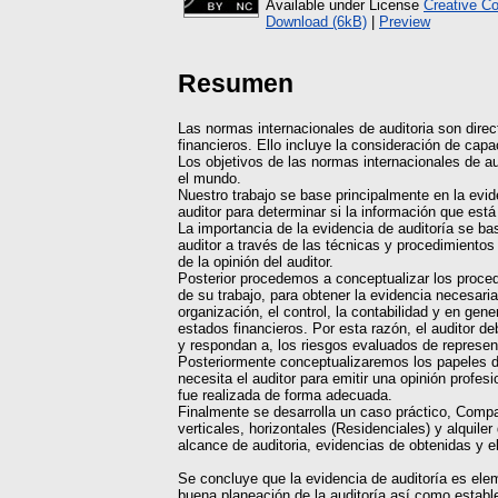
Available under License
Creative C
Download (6kB)
|
Preview
Resumen
Las normas internacionales de auditoria son direc
financieros. Ello incluye la consideración de cap
Los objetivos de las normas internacionales de au
el mundo.
Nuestro trabajo se base principalmente en la evid
auditor para determinar si la información que está
La importancia de la evidencia de auditoría se ba
auditor a través de las técnicas y procedimientos
de la opinión del auditor.
Posterior procedemos a conceptualizar los proced
de su trabajo, para obtener la evidencia necesaria
organización, el control, la contabilidad y en ge
estados financieros. Por esta razón, el auditor d
y respondan a, los riesgos evaluados de represent
Posteriormente conceptualizaremos los papeles de
necesita el auditor para emitir una opinión prof
fue realizada de forma adecuada.
Finalmente se desarrolla un caso práctico, Compa
verticales, horizontales (Residenciales) y alquile
alcance de auditoria, evidencias de obtenidas y e
Se concluye que la evidencia de auditoría es elem
buena planeación de la auditoría así como estable