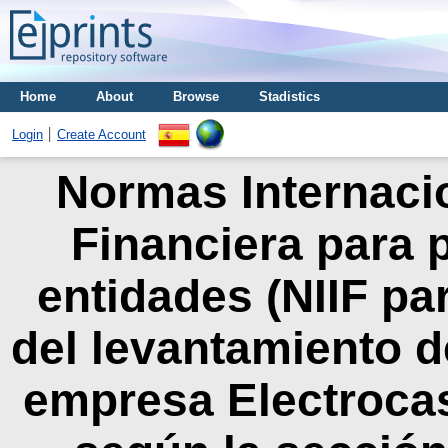
Home
About
Browse
Stadistics
Login
Create Account
Normas Internaci
Financiera para
entidades (NIIF pa
del levantamiento de
empresa Electrocas