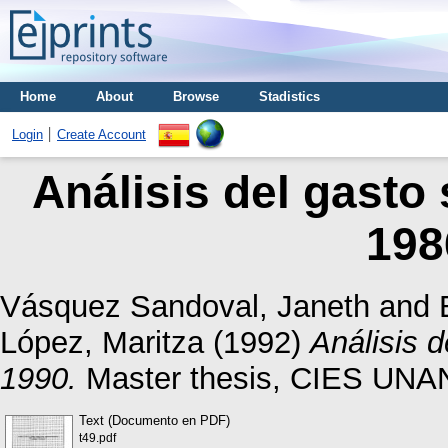
Home
About
Browse
Stadistics
Login
Create Account
Análisis del gasto 
198
Vásquez Sandoval, Janeth
and
López, Maritza
(1992)
Análisis d
1990.
Master thesis, CIES UNA
Text (Documento en PDF)
t49.pdf