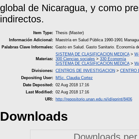
global de Nicaragua, y como pres
indirectos.
Item Type:
Thesis (Master)
Información Adicional:
Maestría en Salud Pública 1990-1991 Managua 
Palabras Clave Informales:
Gasto en Salud. Gasto Sanitario. Economía de
SISTEMA DE CLASIFICACION MEDICA
>
W-
Materias:
300 Ciencias sociales
>
330 Economía
SISTEMA DE CLASIFICACION MEDICA
>
WA
Divisiones:
CENTROS DE INVESTIGACION
>
CENTRO D
Depositing User:
MSc. Claudia Cortez
Date Deposited:
02 Aug 2018 17:16
Last Modified:
02 Aug 2018 17:16
URI:
http://repositorio.unan.edu.ni/id/eprint/8406
Downloads
Downloads per 