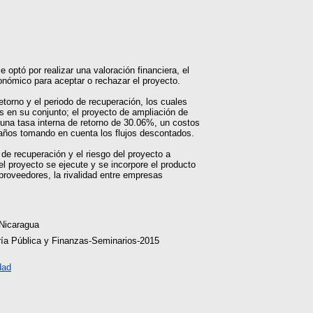
 optó por realizar una valoración financiera, el
conómico para aceptar o rechazar el proyecto.
etorno y el periodo de recuperación, los cuales
s en su conjunto; el proyecto de ampliación de
 una tasa interna de retorno de 30.06%, un costos
 años tomando en cuenta los flujos descontados.
 de recuperación y el riesgo del proyecto a
el proyecto se ejecute y se incorpore el producto
roveedores, la rivalidad entre empresas
 Nicaragua
ría Pública y Finanzas-Seminarios-2015
dad