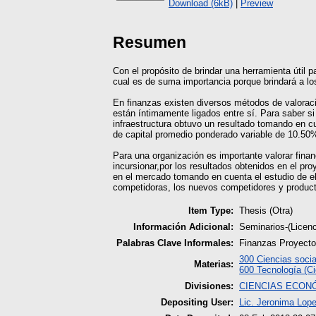
Download (6kB)
|
Preview
Resumen
Con el propósito de brindar una herramienta útil p
cual es de suma importancia porque brindará a los
En finanzas existen diversos métodos de valoració
están íntimamente ligados entre sí. Para saber si
infraestructura obtuvo un resultado tomando en c
de capital promedio ponderado variable de 10.50
Para una organización es importante valorar finan
incursionar,por los resultados obtenidos en el pro
en el mercado tomando en cuenta el estudio de e
competidoras, los nuevos competidores y product
Item Type:
Thesis (Otra)
Información Adicional:
Seminarios-(Licen
Palabras Clave Informales:
Finanzas Proyecto
300 Ciencias socia
Materias:
600 Tecnología (Ci
Divisiones:
CIENCIAS ECON
Depositing User:
Lic. Jeronima Lop