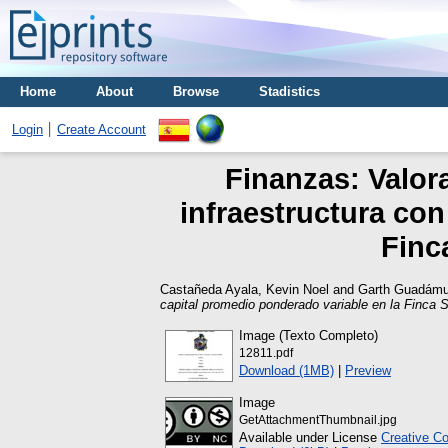
Home
About
Browse
Stadistics
Login
Create Account
Finanzas: Valor
infraestructura con
Finc
Castañeda Ayala, Kevin Noel
and
Garth Guadámuz
capital promedio ponderado variable en la Finca 
Image (Texto Completo)
12811.pdf
Download (1MB)
|
Preview
Image
GetAttachmentThumbnail.jpg
Available under License
Creative C