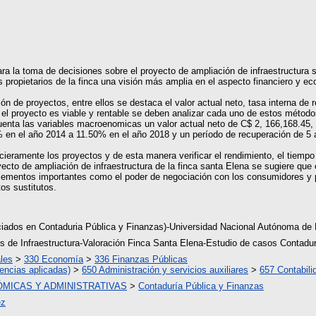
ara la toma de decisiones sobre el proyecto de ampliación de infraestructura se
 propietarios de la finca una visión más amplia en el aspecto financiero y e
n de proyectos, entre ellos se destaca el valor actual neto, tasa interna de r
 el proyecto es viable y rentable se deben analizar cada uno de estos método
uenta las variables macroenomicas un valor actual neto de C$ 2, 166,168.45,
% en el año 2014 a 11.50% en el año 2018 y un período de recuperación de 5
cieramente los proyectos y de esta manera verificar el rendimiento, el tiempo
yecto de ampliación de infraestructura de la finca santa Elena se sugiere que 
lementos importantes como el poder de negociación con los consumidores y p
os sustitutos.
ciados en Contaduria Pública y Finanzas)-Universidad Nacional Autónoma de
s de Infraestructura-Valoración Finca Santa Elena-Estudio de casos Contadu
les
>
330 Economía
>
336 Finanzas Públicas
encias aplicadas)
>
650 Administración y servicios auxiliares
>
657 Contabili
ÓMICAS Y ADMINISTRATIVAS
>
Contaduría Pública y Finanzas
ez