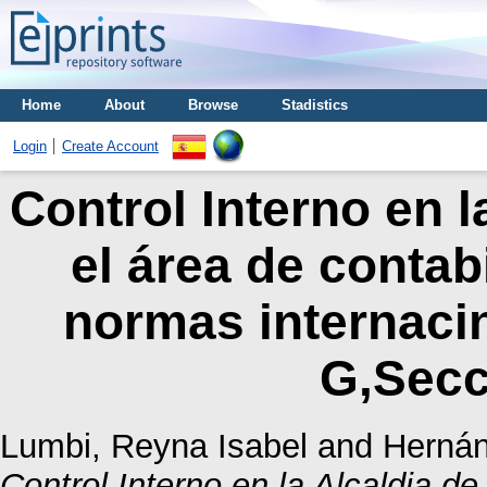
Home
About
Browse
Stadistics
Login
Create Account
Control Interno en l
el área de contab
normas internacin
G,Secc
Lumbi, Reyna Isabel
and
Hernán
Control Interno en la Alcaldia de