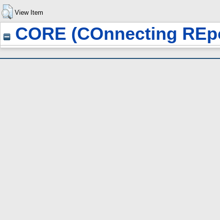
View Item
CORE (COnnecting REpo