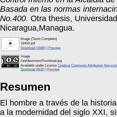
Basada en las normas internacin
No.400.
Otra thesis, Universida
Nicaragua,Managua.
Image (Texto Completo)
18450.pdf
Download (1MB)
|
Preview
Image
GetAttachmentThumbnail.jpg
Available under License
Creative Commons Attribution Non-com
Download (6kB)
|
Preview
Resumen
El hombre a través de la histori
a la modernidad del siglo XXI, 