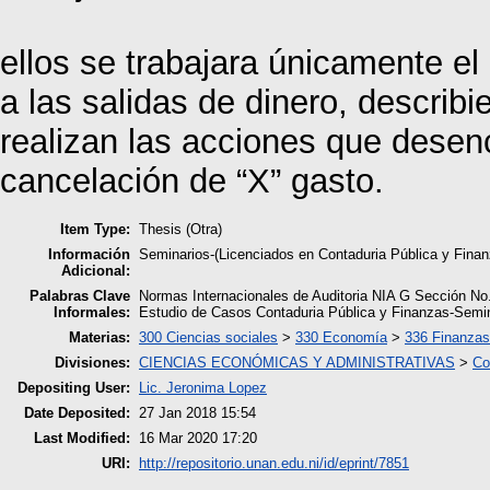
ellos se trabajara únicamente e
a las salidas de dinero, describ
realizan las acciones que dese
cancelación de “X” gasto.
Item Type:
Thesis (Otra)
Información
Seminarios-(Licenciados en Contaduria Pública y Fina
Adicional:
Palabras Clave
Normas Internacionales de Auditoria NIA G Sección No.4
Informales:
Estudio de Casos Contaduria Pública y Finanzas-Semi
Materias:
300 Ciencias sociales
>
330 Economía
>
336 Finanzas
Divisiones:
CIENCIAS ECONÓMICAS Y ADMINISTRATIVAS
>
Co
Depositing User:
Lic. Jeronima Lopez
Date Deposited:
27 Jan 2018 15:54
Last Modified:
16 Mar 2020 17:20
URI:
http://repositorio.unan.edu.ni/id/eprint/7851