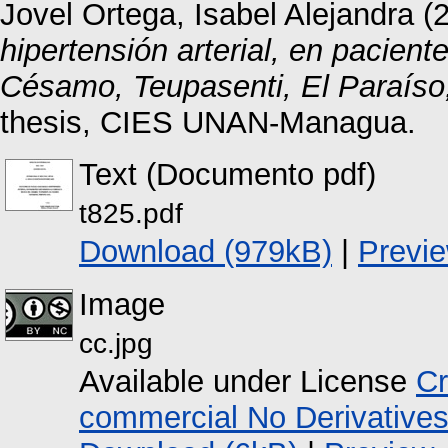
Jovel Ortega, Isabel Alejandra
(
hipertensión arterial, en pacien
Césamo, Teupasenti, El Paraíso
thesis, CIES UNAN-Managua.
Text (Documento pdf)
t825.pdf
Download (979kB)
|
Previ
Image
cc.jpg
Available under License
Cr
commercial No Derivative