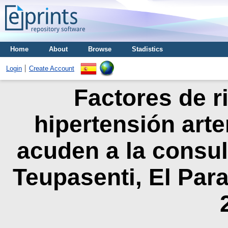
Home
About
Browse
Stadistics
Login
Create Account
Factores de r
hipertensión arte
acuden a la consu
Teupasenti, El Par