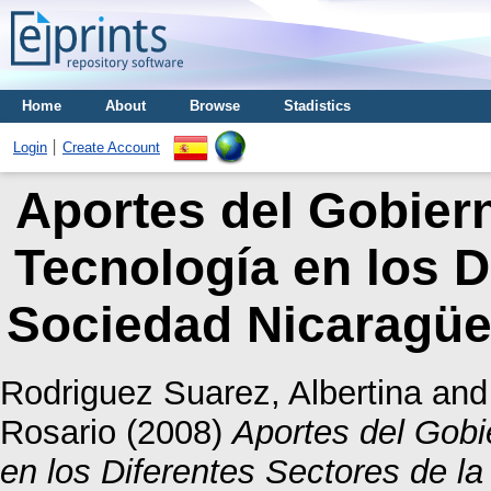
Home
About
Browse
Stadistics
Login
Create Account
Aportes del Gobiern
Tecnología en los D
Sociedad Nicaragüe
Rodriguez Suarez, Albertina
an
Rosario
(2008)
Aportes del Gobi
en los Diferentes Sectores de l