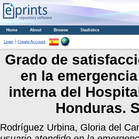
Home
About
Browse
Stadistics
Login
Create Account
Grado de satisfacci
en la emergencia
interna del Hospita
Honduras. S
Rodríguez Urbina, Gloria del C
usuario atendido en la emergenci