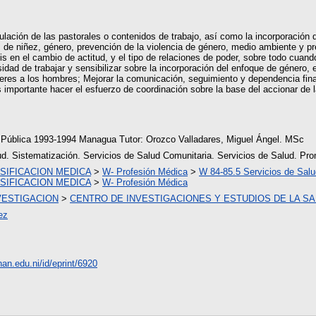
lación de las pastorales o contenidos de trabajo, así como la incorporación 
 de niñez, género, prevención de la violencia de género, medio ambiente y pr
s en el cambio de actitud, y el tipo de relaciones de poder, sobre todo cuando
ad de trabajar y sensibilizar sobre la incorporación del enfoque de género, e
eres a los hombres; Mejorar la comunicación, seguimiento y dependencia fin
 importante hacer el esfuerzo de coordinación sobre la base del accionar de l
 Pública 1993-1994 Managua Tutor: Orozco Valladares, Miguel Ángel. MSc
. Sistematización. Servicios de Salud Comunitaria. Servicios de Salud. Pro
SIFICACION MEDICA
>
W- Profesión Médica
>
W 84-85.5 Servicios de Salu
SIFICACION MEDICA
>
W- Profesión Médica
VESTIGACION
>
CENTRO DE INVESTIGACIONES Y ESTUDIOS DE LA SAL
ez
unan.edu.ni/id/eprint/6920