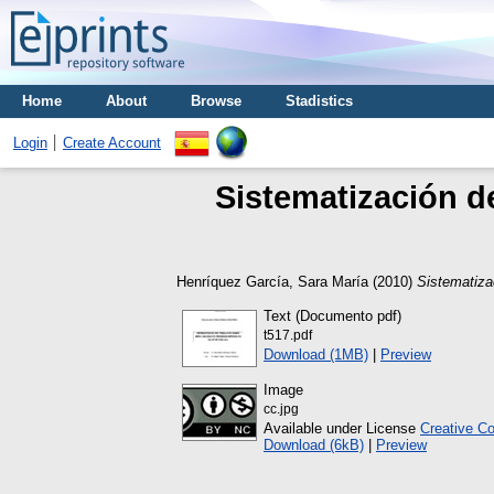
Home
About
Browse
Stadistics
Login
Create Account
Sistematización d
Henríquez García, Sara María
(2010)
Sistematiza
Text (Documento pdf)
t517.pdf
Download (1MB)
|
Preview
Image
cc.jpg
Available under License
Creative C
Download (6kB)
|
Preview