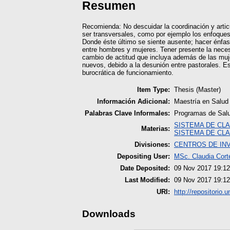
Resumen
Recomienda: No descuidar la coordinación y articu
ser transversales, como por ejemplo los enfoques
Donde éste último se siente ausente; hacer énfasi
entre hombres y mujeres. Tener presente la necesid
cambio de actitud que incluya además de las muj
nuevos, debido a la desunión entre pastorales. Es
burocrática de funcionamiento.
Item Type:
Thesis (Master)
Información Adicional:
Maestría en Salud
Palabras Clave Informales:
Programas de Salud
SISTEMA DE CLA
Materias:
SISTEMA DE CLA
Divisiones:
CENTROS DE IN
Depositing User:
MSc. Claudia Cort
Date Deposited:
09 Nov 2017 19:12
Last Modified:
09 Nov 2017 19:12
URI:
http://repositorio.
Downloads