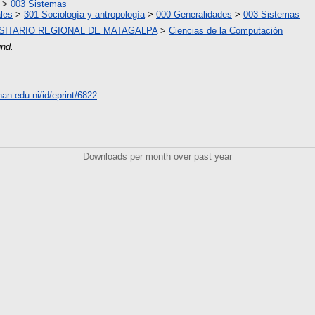
>
003 Sistemas
les
>
301 Sociología y antropología
>
000 Generalidades
>
003 Sistemas
SITARIO REGIONAL DE MATAGALPA
>
Ciencias de la Computación
und.
unan.edu.ni/id/eprint/6822
Downloads per month over past year