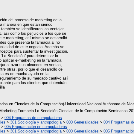
ación del proceso de marketing de la
 la manera en que están siendo
, también se identificaron las ventajas
, así como los perjuicios a los que se
e e-marketing; así mismo se desarrolló
ades que presenta la farmacia al no
ublicidad de este negocio. Además se
ceptos para sustentar la investigación.
 “La Bendición” para determinar la
o aplicar e-marketing en la farmacia,
jar al azar sus alcances en ventas,
re otras, por lo que el desarrollo de
cia es de mucha ayuda en la
eguramiento de su mercado cautivo así
tante para los clientes que obtendrán
lla
iados en Ciencias de la Computación)-Universidad Nacional Autónoma de Nic
Marketing Farmacia La Bendición Ciencias de la Computación-Seminarios-20
>
004 Programas de computadoras
les
>
301 Sociología y antropología
>
000 Generalidades
>
004 Programas d
>
005 Programación en computadoras
les
>
301 Sociología y antropología
>
000 Generalidades
>
005 Programació