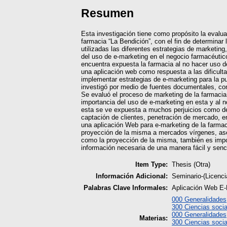
Resumen
Esta investigación tiene como propósito la evalu
farmacia “La Bendición”, con el fin de determinar
utilizadas las diferentes estrategias de marketing
del uso de e-marketing en el negocio farmacéutico
encuentra expuesta la farmacia al no hacer uso d
una aplicación web como respuesta a las dificult
implementar estrategias de e-marketing para la p
investigó por medio de fuentes documentales, con
Se evaluó el proceso de marketing de la farmacia
importancia del uso de e-marketing en esta y al n
esta se ve expuesta a muchos perjuicios como de
captación de clientes, penetración de mercado, ent
una aplicación Web para e-marketing de la farma
proyección de la misma a mercados vírgenes, as
como la proyección de la misma, también es impor
información necesaria de una manera fácil y senci
Item Type:
Thesis (Otra)
Información Adicional:
Seminario-(Licenc
Palabras Clave Informales:
Aplicación Web E-
000 Generalidades
300 Ciencias socia
000 Generalidades
Materias:
300 Ciencias socia