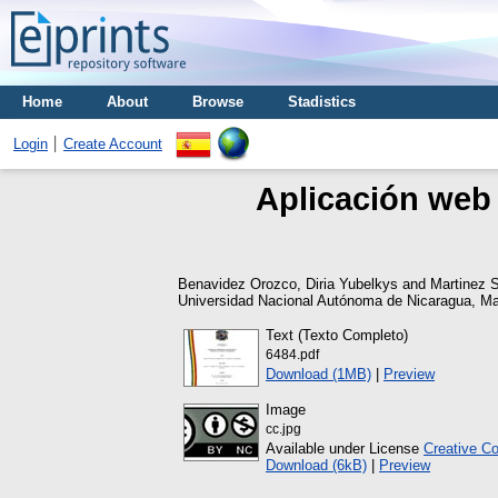
Home
About
Browse
Stadistics
Login
Create Account
Aplicación web 
Benavidez Orozco, Diria Yubelkys
and
Martinez 
Universidad Nacional Autónoma de Nicaragua, M
Text (Texto Completo)
6484.pdf
Download (1MB)
|
Preview
Image
cc.jpg
Available under License
Creative C
Download (6kB)
|
Preview