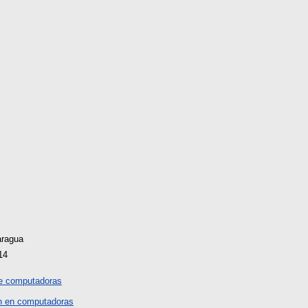
aragua
14
e computadoras
n en computadoras