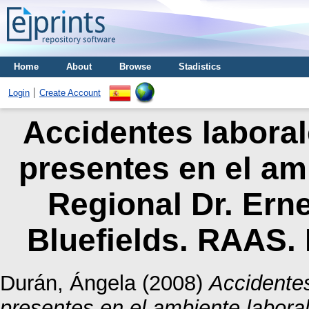
Home
About
Browse
Stadistics
Login
Create Account
Accidentes laboral
presentes en el amb
Regional Dr. Ern
Bluefields. RAAS.
Durán, Ángela
(2008)
Accidentes
presentes en el ambiente laboral