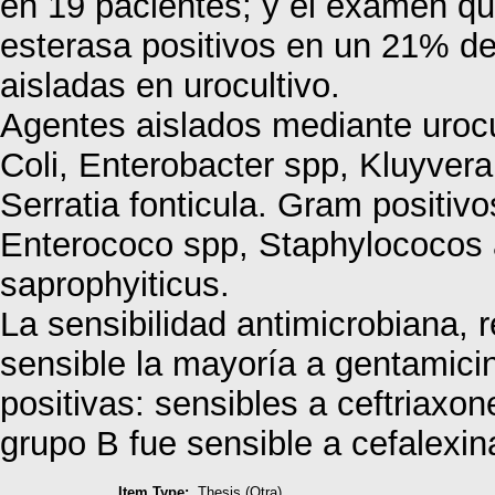
en 19 pacientes; y el examen quí
esterasa positivos en un 21% de
aisladas en urocultivo.
Agentes aislados mediante urocu
Coli, Enterobacter spp, Kluyvera
Serratia fonticula. Gram positiv
Enterococo spp, Staphylococos
saprophyiticus.
La sensibilidad antimicrobiana,
sensible la mayoría a gentamici
positivas: sensibles a ceftriaxo
grupo B fue sensible a cefalexin
Item Type:
Thesis (Otra)