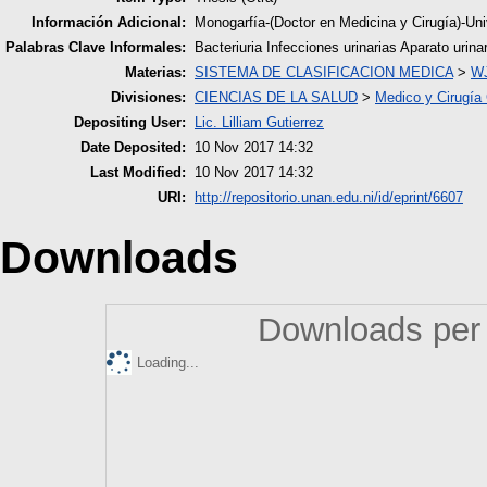
Información Adicional:
Monogarfía-(Doctor en Medicina y Cirugía)-U
Palabras Clave Informales:
Bacteriuria Infecciones urinarias Aparato uri
Materias:
SISTEMA DE CLASIFICACION MEDICA
>
WJ
Divisiones:
CIENCIAS DE LA SALUD
>
Medico y Cirugía
Depositing User:
Lic. Lilliam Gutierrez
Date Deposited:
10 Nov 2017 14:32
Last Modified:
10 Nov 2017 14:32
URI:
http://repositorio.unan.edu.ni/id/eprint/6607
Downloads
Downloads per 
Loading...