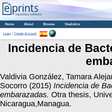
Home
About
Browse
Stadistics
Login
Create Account
Incidencia de Bact
emb
Valdivia González, Tamara Aleja
Socorro
(2015)
Incidencia de Ba
embarazadas.
Otra thesis, Univ
Nicaragua,Managua.