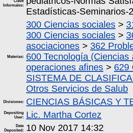
pediátricos-Normas Satisf
Clave
Informales:
Estadísticas-Seminarios-
300 Ciencias sociales
>
3
300 Ciencias sociales
>
3
asociaciones
>
362 Proble
600 Tecnología (Ciencias 
Materias:
operaciones afines
>
629 
SISTEMA DE CLASIFIC
Otros Servicios de Salub
CIENCIAS BÁSICAS Y 
Divisiones:
Lic. Martha Cortez
Depositing
User:
10 Nov 2017 14:32
Date
Deposited: