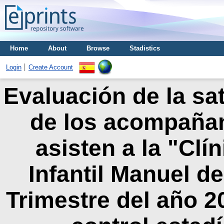
Home
About
Browse
Stadistics
Login
Create Account
Evaluación de la sat
de los acompañan
asisten a la "Clí
Infantil Manuel de
Trimestre del año 2