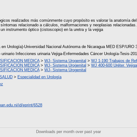
ógicos realizados más comúnmente cuyo propósito es valorar la anatomía del tr
s síntomas relacionado a cálculos, malformaciones y neoplasias relacionadas. E
un instrumento óptico (cistoscopio) en la uretra y la vejiga
ta en Urología)-Universidad Nacional Autónoma de Nicaragua MED ESP/URO 3
 urinario Infecciones urinaria Vejiga-Enfermedades Cáncer Urología-Tesis-20
SIFICACION MEDICA
>
WJ- Sistema Urogenital
>
WJ 1-190 Trabajos de Ref
SIFICACION MEDICA
>
WJ- Sistema Urogenital
>
WJ 400-600 Uréter. Vejiga
SIFICACION MEDICA
>
WJ- Sistema Urogenital
 SALUD
>
Especialidad en Urología
ez
unan.edu.ni/id/eprint/6528
Downloads per month over past year