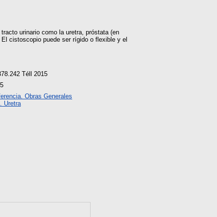
acto urinario como la uretra, próstata (en
l cistoscopio puede ser rígido o flexible y el
78.242 Téll 2015
15
erencia. Obras Generales
. Uretra