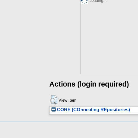
Loading...
Actions (login required)
View Item
CORE (COnnecting REpositories)