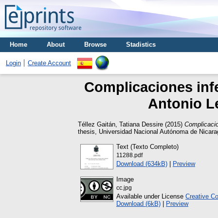
Home
About
Browse
Stadistics
Login
Create Account
Complicaciones infe
Antonio L
Téllez Gaitán, Tatiana Dessire
(2015)
Complicacio
thesis, Universidad Nacional Autónoma de Nicar
Text (Texto Completo)
11288.pdf
Download (634kB)
|
Preview
Image
cc.jpg
Available under License
Creative C
Download (6kB)
|
Preview