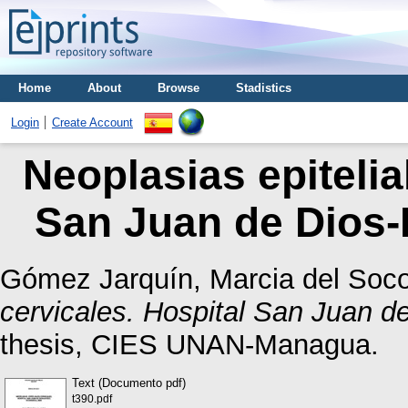
Home
About
Browse
Stadistics
Login
Create Account
Neoplasias epitelia
San Juan de Dios-E
Gómez Jarquín, Marcia del Soco
cervicales. Hospital San Juan d
thesis, CIES UNAN-Managua.
Text (Documento pdf)
t390.pdf