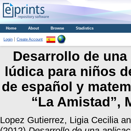
Home
About
Browse
Stadistics
Login
Create Account
Desarrollo de una 
lúdica para niños d
de español y matemá
“La Amistad”, 
Lopez Gutierrez, Ligia Cecilia
a
(2012)
Desarrollo de una aplicac