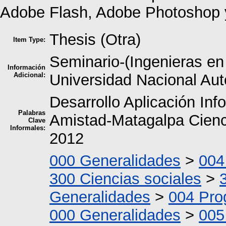
Adobe Flash, Adobe Photoshop 
Thesis (Otra)
Item Type:
Seminario-(Ingenieras en
Información
Adicional:
Universidad Nacional Au
Desarrollo Aplicación In
Palabras
Amistad-Matagalpa Cienc
Clave
Informales:
2012
000 Generalidades
>
004
300 Ciencias sociales
>
Generalidades
>
004 Pro
000 Generalidades
>
005