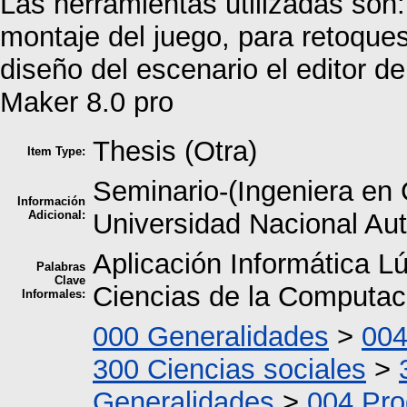
Las herramientas utilizadas son:
montaje del juego, para retoqu
diseño del escenario el editor 
Maker 8.0 pro
Thesis (Otra)
Item Type:
Seminario-(Ingeniera en 
Información
Adicional:
Universidad Nacional A
Aplicación Informática L
Palabras
Clave
Ciencias de la Computac
Informales:
000 Generalidades
>
004
300 Ciencias sociales
>
Generalidades
>
004 Pr