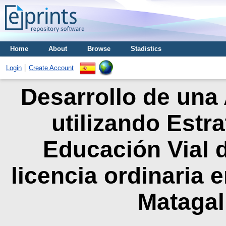
Home
About
Browse
Stadistics
Login
Create Account
Desarrollo de una 
utilizando Estr
Educación Vial d
licencia ordinaria e
Matagal