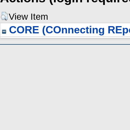
View Item
CORE (COnnecting REpo