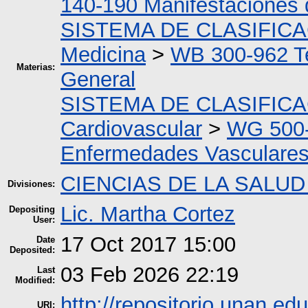
140-190 Manifestaciones 
SISTEMA DE CLASIFIC
Medicina
>
WB 300-962 T
Materias:
General
SISTEMA DE CLASIFIC
Cardiovascular
>
WG 500-
Enfermedades Vasculare
CIENCIAS DE LA SALUD
Divisiones:
Lic. Martha Cortez
Depositing
User:
17 Oct 2017 15:00
Date
Deposited:
03 Feb 2026 22:19
Last
Modified:
http://repositorio.unan.edu
URI: