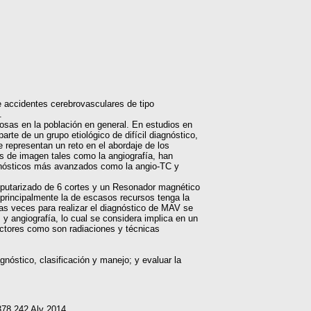
 accidentes cerebrovasculares de tipo
.
nosas en la población en general. En estudios en
te de un grupo etiológico de difícil diagnóstico,
e representan un reto en el abordaje de los
os de imagen tales como la angiografía, han
agnósticos más avanzados como la angio-TC y
mputarizado de 6 cortes y un Resonador magnético
 principalmente la de escasos recursos tenga la
as veces para realizar el diagnóstico de MAV se
y angiografía, lo cual se considera implica en un
actores como son radiaciones y técnicas
gnóstico, clasificación y manejo; y evaluar la
378.242 Alv 2014