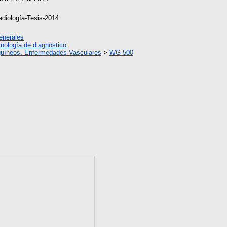
diología-Tesis-2014
enerales
nología de diagnóstico
uíneos. Enfermedades Vasculares
>
WG 500