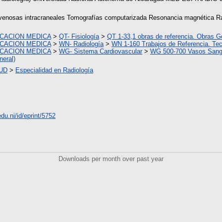
ovenosas intracraneales Tomografías computarizada Resonancia magnética Ra
ICACION MEDICA
>
QT- Fisiología
>
QT 1-33,1 obras de referencia. Obras G
ICACION MEDICA
>
WN- Radiología
>
WN 1-160 Trabajos de Referencia. Tec
ICACION MEDICA
>
WG- Sistema Cardiovascular
>
WG 500-700 Vasos Sang
eral)
UD
>
Especialidad en Radiología
edu.ni/id/eprint/5752
Downloads per month over past year