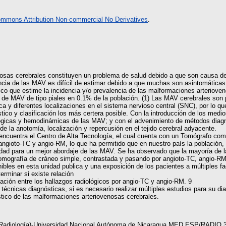
ommons Attribution Non-commercial No Derivatives
.
osas cerebrales constituyen un problema de salud debido a que son causa de
encia de las MAV es difícil de estimar debido a que muchas son asintomáticas
ico que estime la incidencia y/o prevalencia de las malformaciones arteriove
e MAV de tipo piales en 0.1% de la población. (1) Las MAV cerebrales son par
ca y diferentes localizaciones en el sistema nervioso central (SNC), por lo qu
ico y clasificación los más certera posible. Con la introducción de los medi
fológicas y hemodinámicas de las MAV; y con el advenimiento de métodos di
 la anotomía, localización y repercusión en el tejido cerebral adyacente.
 encuentra el Centro de Alta Tecnología, el cual cuenta con un Tomógrafo co
 angioto-TC y angio-RM, lo que ha permitido que en nuestro país la población,
lidad para un mejor abordaje de las MAV. Se ha observado que la mayoría de l
omografía de cráneo simple, contrastada y pasando por angioto-TC, angio-RM 
les en esta unidad publica y una exposición de los pacientes a múltiples f
erminar si existe relación
ación entre los hallazgos radiológicos por angio-TC y angio-RM. 9
técnicas diagnósticas, si es necesario realizar múltiples estudios para su dia
tico de las malformaciones arteriovenosas cerebrales.
n Radiología)-Universidad Nacional Autónoma de Nicaragua MED ESP/RADIO 