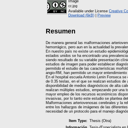
Image
cc.jpg
Available under License
Creative C
Download (6kB)
|
Preview
Resumen
De manera general las malformaciones arterioven
hemorrágico, pero aun en la actualidad la preval
En nuestro país no existe un estudio epidemiológ
estados unidos se ha encontrado una prevalencia d
siendo resultado de su variable presentación clíni
estudios de imagen para poder establecer diagnóst
permitido el estudio de las características mor
angio-RM, han permitido un mayor entendimiento de
En el hospital escuela Antonio Lenin Fonseca se
de 0.35 teslas, en el que se realizan estudios de
disponibilidad de medios diagnósticos de alta ca
realizan múltiples estudios, empezando por una t
mayor empleo de los recursos económicos disponib
invasivas, por lo tanto este estudio se plantea det
Malformaciones arteriovenosas cerebrales y la rel
entre los hallazgos de imágenes de las diferentes 
necesidad de un protocolo para el manejo diagnós
Item Type:
Thesis (Otra)
Información
Tesis-(Especialista e