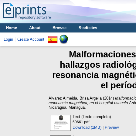
Home
About
Browse
Stadistics
Login
Create Account
Malformaciones 
hallazgos radioló
resonancia magnétic
el perío
Álvarez Almeida, Brisa Argelia
(2014)
Malformacio
resonancia magnética, en el hospital escuela Ant
Nicaragua, Managua.
Text (Texto completo)
69661.pdf
Download (1MB)
|
Preview