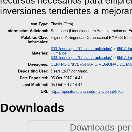
recursos necesarios para empren
inversiones tendientes a mejorar
Item Type:
Thesis (Otra)
Información Adicional:
Seminario-(Licenciadas en Administración de 
Palabras Clave
Higiene Y Seguridad Ocupacional PYMES Influ
Informales:
600 Tecnología (Ciencias aplicadas)
>
650 Admi
Materias:
Humanos
600 Tecnología (Ciencias aplicadas)
>
650 Admi
Divisiones:
CENTRO UNIVERSITARIO REGIONAL DE M
Depositing User:
Users 1937 not found.
Date Deposited:
05 Oct 2017 14:41
Last Modified:
05 Oct 2017 14:41
URI:
http://repositorio.unan.edu.ni/id/eprint/5709
Downloads
Downloads per 