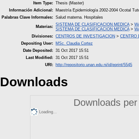
Item Type:
Thesis (Master)
Información Adicional:
Maestría Epidemiología 2002-2004 Ocotal Tut
Palabras Clave Informales:
Salud materna. Hospitales
SISTEMA DE CLASIFICACION MEDICA
>
WA
Materias:
SISTEMA DE CLASIFICACION MEDICA
>
WA
Divisiones:
CENTROS DE INVESTIGACION
>
CENTRO D
Depositing User:
MSc. Claudia Cortez
Date Deposited:
31 Oct 2017 15:51
Last Modified:
31 Oct 2017 15:51
URI:
http://repositorio.unan.edu.ni/id/eprint/5545
Downloads
Downloads per 
Loading...