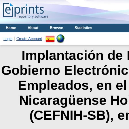
Home
About
Browse
Stadistics
Login
Create Account
Implantación de 
Gobierno Electrónic
Empleados, en el
Nicaragüense Ho
(CEFNIH-SB), en