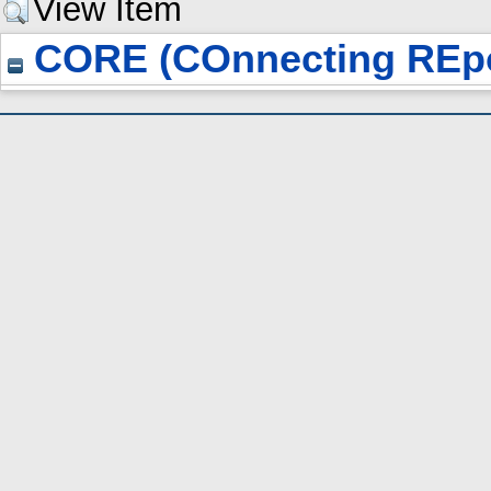
View Item
CORE (COnnecting REpo