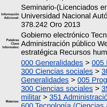
Seminario-(Licenciados e
Universidad Nacional A
Información
Adicional:
378.242 Oro 2013
Gobierno electrónico Tecn
Palabras
Administración público We
Clave
Informales:
estratégica Recursos hu
000 Generalidades
>
005 
300 Ciencias sociales
>
3
Generalidades
>
005 Pro
300 Ciencias sociales
>
3
militar
>
351 Administraci
Materias:
600 Tecnología (Ciencias 