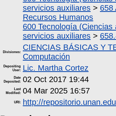
servicios auxiliares
>
658 
Recursos Humanos
600 Tecnología (Ciencias 
servicios auxiliares
>
658.
CIENCIAS BÁSICAS Y 
Divisiones:
Computación
Lic. Martha Cortez
Depositing
User:
02 Oct 2017 19:44
Date
Deposited:
04 Mar 2025 16:57
Last
Modified:
http://repositorio.unan.edu
URI: