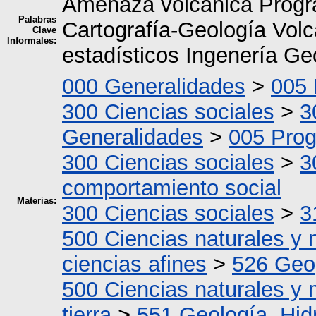
Amenaza volcánica Progr
Palabras
Cartografía-Geología Vol
Clave
Informales:
estadísticos Ingenería G
000 Generalidades
>
005 
300 Ciencias sociales
>
3
Generalidades
>
005 Pro
300 Ciencias sociales
>
3
comportamiento social
Materias:
300 Ciencias sociales
>
3
500 Ciencias naturales y
ciencias afines
>
526 Geo
500 Ciencias naturales y
tierra
>
551 Geología, Hid