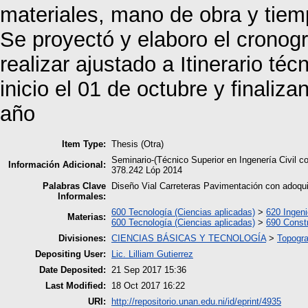
materiales, mano de obra y tiem
Se proyectó y elaboro el cronog
realizar ajustado a Itinerario té
inicio el 01 de octubre y finaliz
año
Item Type:
Thesis (Otra)
Seminario-(Técnico Superior en Ingenería Civi
Información Adicional:
378.242 Lóp 2014
Palabras Clave
Diseño Vial Carreteras Pavimentación con adoqu
Informales:
600 Tecnología (Ciencias aplicadas)
>
620 Ingeni
Materias:
600 Tecnología (Ciencias aplicadas)
>
690 Const
Divisiones:
CIENCIAS BÁSICAS Y TECNOLOGÍA
>
Topogra
Depositing User:
Lic. Lilliam Gutierrez
Date Deposited:
21 Sep 2017 15:36
Last Modified:
18 Oct 2017 16:22
URI:
http://repositorio.unan.edu.ni/id/eprint/4935