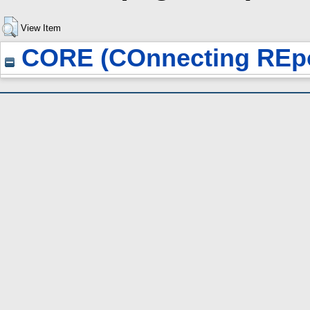
View Item
CORE (COnnecting REpo