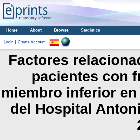
Home
About
Browse
Stadistics
Login
Create Account
Factores relacion
pacientes con f
miembro inferior en 
del Hospital Anton