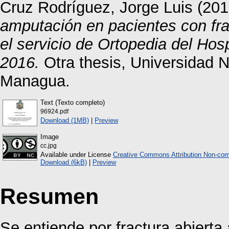
Cruz Rodríguez, Jorge Luis
(201
amputación en pacientes con fra
el servicio de Ortopedia del Hos
2016.
Otra thesis, Universidad 
Managua.
Text (Texto completo)
96924.pdf
Download (1MB)
|
Preview
Image
cc.jpg
Available under License
Creative Commons Attribution Non-com
Download (6kB)
|
Preview
Resumen
Se entiende por fractura abierta