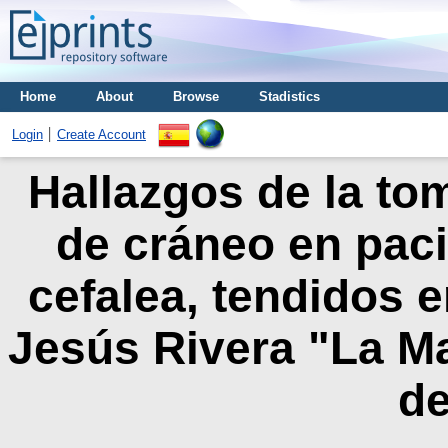
Home
About
Browse
Stadistics
Login
Create Account
Hallazgos de la to
de cráneo en paci
cefalea, tendidos e
Jesús Rivera "La Ma
de