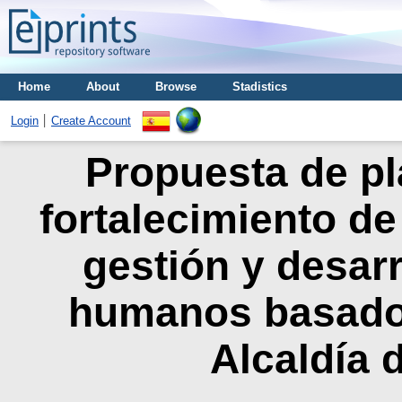
Home
About
Browse
Stadistics
Login
Create Account
Propuesta de pl
fortalecimiento de
gestión y desarr
humanos basados
Alcaldía d