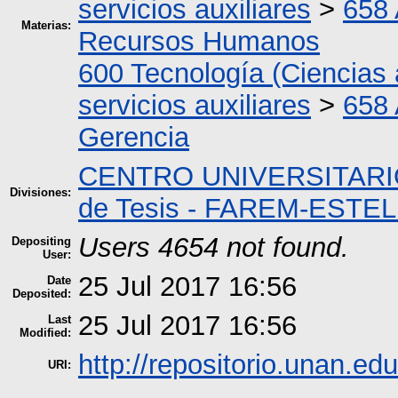
servicios auxiliares
>
658 
Materias:
Recursos Humanos
600 Tecnología (Ciencias 
servicios auxiliares
>
658 
Gerencia
CENTRO UNIVERSITARI
Divisiones:
de Tesis - FAREM-ESTEL
Users 4654 not found.
Depositing
User:
25 Jul 2017 16:56
Date
Deposited:
25 Jul 2017 16:56
Last
Modified:
http://repositorio.unan.edu
URI: