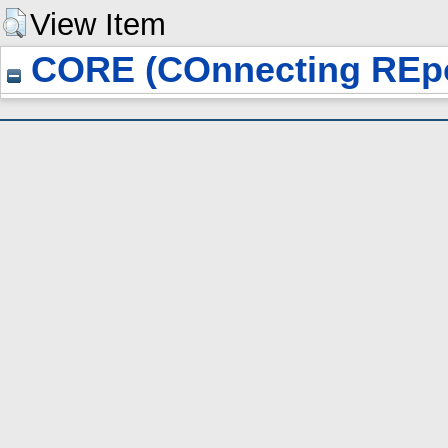
View Item
CORE (COnnecting REpo