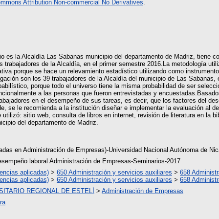
ommons Attribution Non-commercial No Derivatives
.
io es la Alcaldía Las Sabanas municipio del departamento de Madriz, tiene com
 trabajadores de la Alcaldía, en el primer semestre 2016.La metodología utiliz
tativa porque se hace un relevamiento estadístico utilizando como instrumen
igación son los 39 trabajadores de la Alcaldía del municipio de Las Sabanas,
babilístico, porque todo el universo tiene la misma probabilidad de ser selecci
ncionalmente a las personas que fueron entrevistadas y encuestadas.Basados e
 trabajadores en el desempeño de sus tareas, es decir, que los factores del des
nde, se le recomienda a la institución diseñar e implementar la evaluación a
utilizó: sitio web, consulta de libros en internet, revisión de literatura en la
icipio del departamento de Madriz.
iadas en Administración de Empresas)-Universidad Nacional Autónoma de 
sempeño laboral Administración de Empresas-Seminarios-2017
encias aplicadas)
>
650 Administración y servicios auxiliares
>
658 Administ
encias aplicadas)
>
650 Administración y servicios auxiliares
>
658 Administ
ITARIO REGIONAL DE ESTELÍ
>
Administración de Empresas
ra