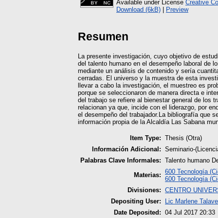
Available under License
Creative C
Download (6kB)
|
Preview
Resumen
La presente investigación, cuyo objetivo de estud
del talento humano en el desempeño laboral de los
mediante un análisis de contenido y sería cuanti
cerradas. El universo y la muestra de esta invest
llevar a cabo la investigación, el muestreo es pro
porque se seleccionaron de manera directa e inte
del trabajo se refiere al bienestar general de los
relacionan ya que, incide con el liderazgo, por e
el desempeño del trabajador.La bibliografía que se 
información propia de la Alcaldía Las Sabana mun
Item Type:
Thesis (Otra)
Información Adicional:
Seminario-(Licenc
Palabras Clave Informales:
Talento humano De
600 Tecnología (Ci
Materias:
600 Tecnología (Ci
Divisiones:
CENTRO UNIVERS
Depositing User:
Lic Marlene Talave
Date Deposited:
04 Jul 2017 20:33