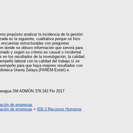
o propósito analizar la incidencia de la gestión
ada es la siguiente, cualitativa porque se hizo
to encuestas estructuradas con preguntas
 en donde se obtuvo información que servirá para
onado y según su criterio es causal o incidental
n los resultados de la investigación, la calidad
empeño laboral con la calidad del trabajo sí se
l desempeño para que haya mejores resultados con
 biblioteca Urania Zelaya (FAREM-Estelí) e
Nicaragua SM ADMÓN 378.242 Flo 2017
ración de empresas
ración de empresas
>
658.3 Recursos Humanos