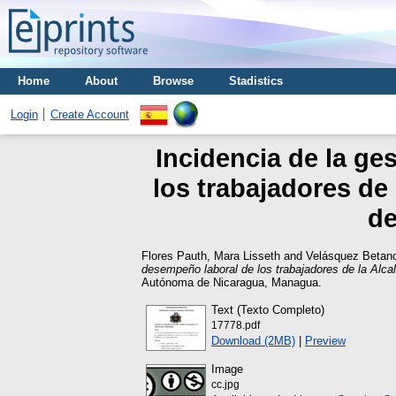
Home
About
Browse
Stadistics
Login
Create Account
Incidencia de la ge
los trabajadores de
de
Flores Pauth, Mara Lisseth
and
Velásquez Betan
desempeño laboral de los trabajadores de la Alc
Autónoma de Nicaragua, Managua.
Text (Texto Completo)
17778.pdf
Download (2MB)
|
Preview
Image
cc.jpg