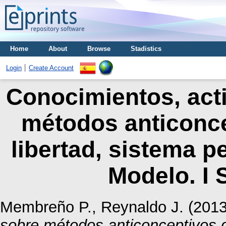
Home
About
Browse
Stadistics
Login
Create Account
Conocimientos, acti
métodos anticonce
libertad, sistema pe
Modelo. I 
Membreño P., Reynaldo J.
(201
sobre métodos anticonceptivos d