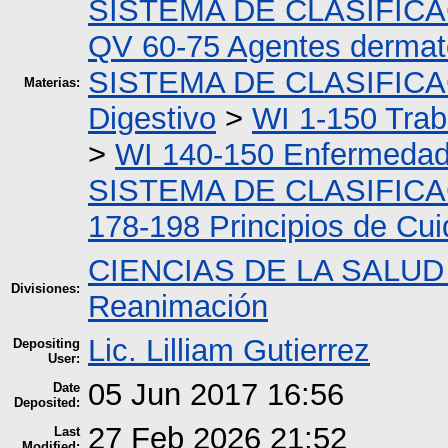
SISTEMA DE CLASIFIC
QV 60-75 Agentes dermato
SISTEMA DE CLASIFIC
Materias:
Digestivo
>
WI 1-150 Trab
>
WI 140-150 Enfermedade
SISTEMA DE CLASIFIC
178-198 Principios de Cu
CIENCIAS DE LA SALUD
Divisiones:
Reanimación
Lic. Lilliam Gutierrez
Depositing
User:
05 Jun 2017 16:56
Date
Deposited:
27 Feb 2026 21:52
Last
Modified: