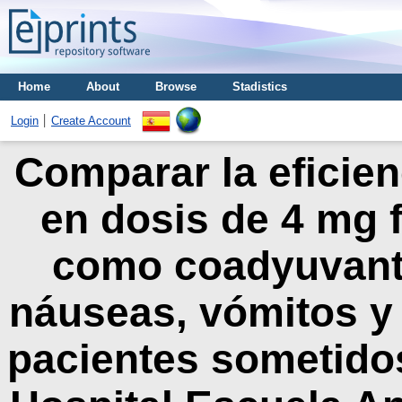
Home
About
Browse
Stadistics
Login
Create Account
Comparar la eficie
en dosis de 4 mg f
como coadyuvante
náuseas, vómitos y 
pacientes sometidos 