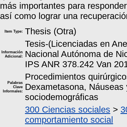
más importantes para responder 
así como lograr una recuperació
Thesis (Otra)
Item Type:
Tesis-(Licenciadas en An
Nacional Autónoma de Ni
Información
Adicional:
IPS ANR 378.242 Van 20
Procedimientos quirúrgico
Palabras
Dexametasona, Náuseas y
Clave
Informales:
sociodemográficas
300 Ciencias sociales
>
3
comportamiento social