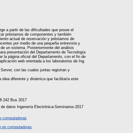
ge a partir de las dificultades que posee el
alizar préstamos de componentes y también
miento actual de reservación y préstamos de
docentes por medio de una pequeña entrevista y
 de un sistema. Posteriormente del análisis
, para presentación del Departamento de Tecnología
ar la página oficial del Departamento, con el fin de
plicación web orientada a los laboratorios de Ing.
erver, con las cuales juntas registran y
idea diferente y dinámica que facilitaría este
78.242 Bus 2017
de datos Ingenería Electrónica-Seminarios-2017
e computadoras
n en computadoras