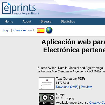
Home
About
Browse
Stadistics
Login
Create Account
Aplicación web para
Electrónica perten
Bustos Aviléz, Natalia Massiel
and
Aguirre Vega,
la Facultad de Ciencias e Ingeniería UNAN-Mana
Text (Dercargar PDF)
51717.pdf
Download (2MB)
|
Preview
Image
88x31_cc.png
Available under License
Creative C