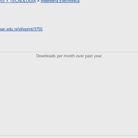
AS Y TECNOLOGÍA
>
Ingeniería Electrónica
unan.edu.ni/id/eprint/3755
Downloads per month over past year