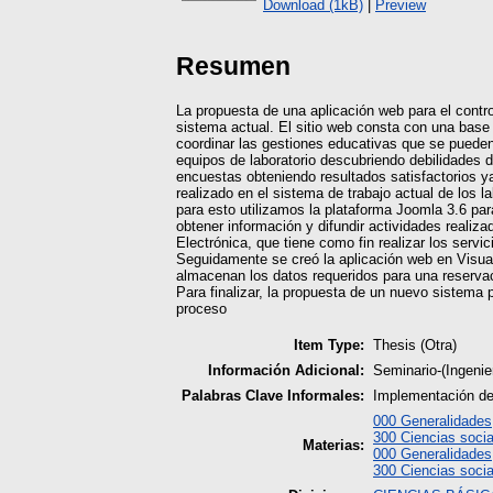
Download (1kB)
|
Preview
Resumen
La propuesta de una aplicación web para el control
sistema actual. El sitio web consta con una base
coordinar las gestiones educativas que se pueden 
equipos de laboratorio descubriendo debilidades 
encuestas obteniendo resultados satisfactorios y
realizado en el sistema de trabajo actual de los 
para esto utilizamos la plataforma Joomla 3.6 para 
obtener información y difundir actividades realiza
Electrónica, que tiene como fin realizar los serv
Seguidamente se creó la aplicación web en Visual
almacenan los datos requeridos para una reservac
Para finalizar, la propuesta de un nuevo sistema p
proceso
Item Type:
Thesis (Otra)
Información Adicional:
Seminario-(Ingeni
Palabras Clave Informales:
Implementación de
000 Generalidades
300 Ciencias socia
Materias:
000 Generalidades
300 Ciencias socia