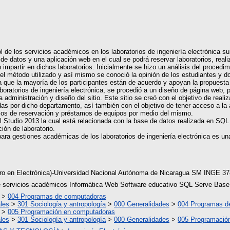
 de los servicios académicos en los laboratorios de ingeniería electrónica sur
 de datos y una aplicación web en el cual se podrá reservar laboratorios, re
impartir en dichos laboratorios. Inicialmente se hizo un análisis del procedi
del método utilizado y así mismo se conoció la opinión de los estudiantes y 
a que la mayoría de los participantes están de acuerdo y apoyan la propuesta
laboratorios de ingeniería electrónica, se procedió a un diseño de página web
administración y diseño del sitio. Este sitio se creó con el objetivo de realiz
das por dicho departamento, así también con el objetivo de tener acceso a la a
icios de reservación y préstamos de equipos por medio del mismo.
 Studio 2013 la cual está relacionada con la base de datos realizada en SQL S
ión de laboratorio.
ara gestiones académicas de los laboratorios de ingeniería electrónica es una 
ero en Electrónica)-Universidad Nacional Autónoma de Nicaragua SM INGE 3
 servicios académicos Informática Web Software educativo SQL Serve Base 
>
004 Programas de computadoras
les
>
301 Sociología y antropología
>
000 Generalidades
>
004 Programas d
>
005 Programación en computadoras
les
>
301 Sociología y antropología
>
000 Generalidades
>
005 Programació