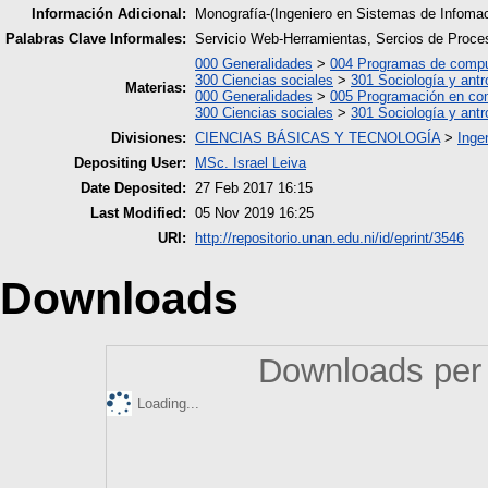
Información Adicional:
Monografía-(Ingeniero en Sistemas de Infom
Palabras Clave Informales:
Servicio Web-Herramientas, Sercios de Proces
000 Generalidades
>
004 Programas de comp
300 Ciencias sociales
>
301 Sociología y antr
Materias:
000 Generalidades
>
005 Programación en co
300 Ciencias sociales
>
301 Sociología y antr
Divisiones:
CIENCIAS BÁSICAS Y TECNOLOGÍA
>
Inge
Depositing User:
MSc. Israel Leiva
Date Deposited:
27 Feb 2017 16:15
Last Modified:
05 Nov 2019 16:25
URI:
http://repositorio.unan.edu.ni/id/eprint/3546
Downloads
Downloads per 
Loading...