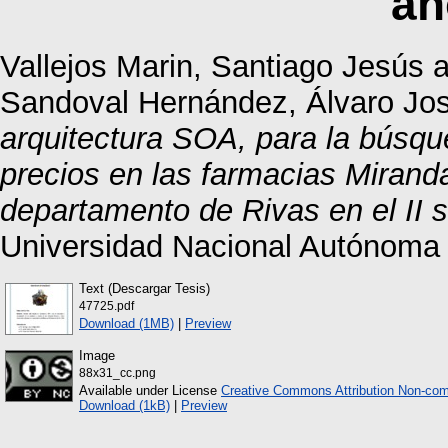
añ
Vallejos Marin, Santiago Jesús
a
Sandoval Hernández, Álvaro Jo
arquitectura SOA, para la búsqu
precios en las farmacias Mirand
departamento de Rivas en el II 
Universidad Nacional Autónoma
Text (Descargar Tesis)
47725.pdf
Download (1MB)
|
Preview
Image
88x31_cc.png
Available under License
Creative Commons Attribution Non-com
Download (1kB)
|
Preview