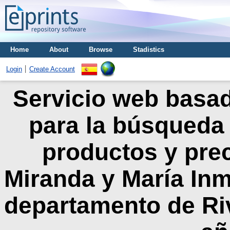
Home
About
Browse
Stadistics
Login
Create Account
Servicio web basad
para la búsqueda
productos y prec
Miranda y María Inm
departamento de Riv