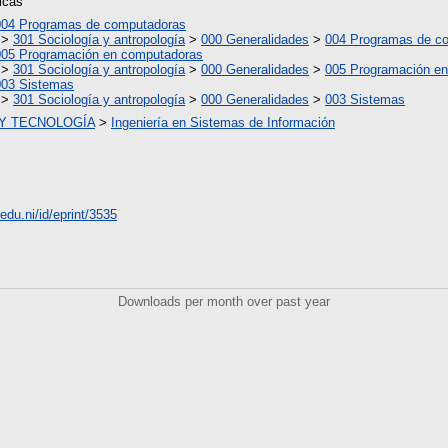
icas
004 Programas de computadoras
>
301 Sociología y antropología
>
000 Generalidades
>
004 Programas de c
005 Programación en computadoras
>
301 Sociología y antropología
>
000 Generalidades
>
005 Programación e
003 Sistemas
>
301 Sociología y antropología
>
000 Generalidades
>
003 Sistemas
 Y TECNOLOGÍA
>
Ingeniería en Sistemas de Información
.edu.ni/id/eprint/3535
Downloads per month over past year