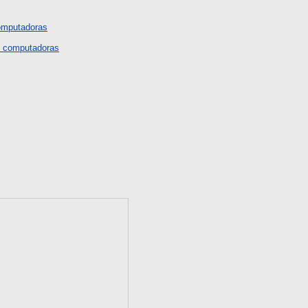
omputadoras
n computadoras