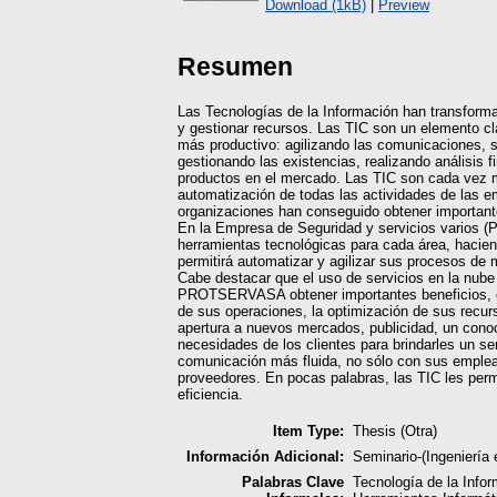
Download (1kB)
|
Preview
Resumen
Las Tecnologías de la Información han transform
y gestionar recursos. Las TIC son un elemento cl
más productivo: agilizando las comunicaciones, s
gestionando las existencias, realizando análisis 
productos en el mercado. Las TIC son cada vez 
automatización de todas las actividades de las e
organizaciones han conseguido obtener important
En la Empresa de Seguridad y servicios varios
herramientas tecnológicas para cada área, hacien
permitirá automatizar y agilizar sus procesos de 
Cabe destacar que el uso de servicios en la nube
PROTSERVASA obtener importantes beneficios, e
de sus operaciones, la optimización de sus recurs
apertura a nuevos mercados, publicidad, un cono
necesidades de los clientes para brindarles un se
comunicación más fluida, no sólo con sus emplea
proveedores. En pocas palabras, las TIC les perm
eficiencia.
Item Type:
Thesis (Otra)
Información Adicional:
Seminario-(Ingenierí
Palabras Clave
Tecnología de la Info