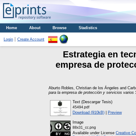
Home
About
Browse
Stadistics
Login
Create Account
Estrategia en tec
empresa de protecc
Aburto Robles, Christian de los Ángeles
and
Carb
para la empresa de protección y servicios varios
Text (Descargar Tesis)
45494.pdf
Download (910kB)
|
Preview
Image
88x31_cc.png
Available under License
Creative C