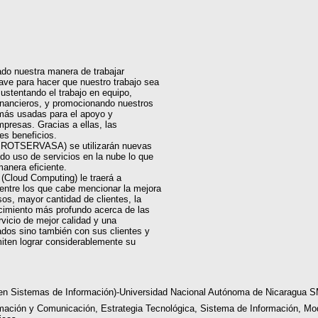
ado nuestra manera de trabajar
ave para hacer que nuestro trabajo sea
ustentando el trabajo en equipo,
financieros, y promocionando nuestros
más usadas para el apoyo y
mpresas. Gracias a ellas, las
es beneficios.
 (PROTSERVASA) se utilizarán nuevas
do uso de servicios en la nube lo que
manera eficiente.
 (Cloud Computing) le traerá a
ntre los que cabe mencionar la mejora
os, mayor cantidad de clientes, la
cimiento más profundo acerca de las
rvicio de mejor calidad y una
dos sino también con sus clientes y
iten lograr considerablemente su
a en Sistemas de Información)-Universidad Nacional Autónoma de Nicaragua
rmación y Comunicación, Estrategia Tecnológica, Sistema de Información, M