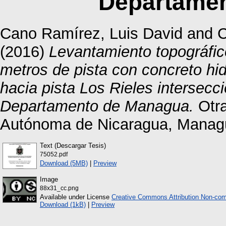
Departame
Cano Ramírez, Luis David
and
C
(2016)
Levantamiento topográfic
metros de pista con concreto hid
hacia pista Los Rieles intersecció
Departamento de Managua.
Otra
Autónoma de Nicaragua, Manag
Text (Descargar Tesis)
75052.pdf
Download (5MB)
|
Preview
Image
88x31_cc.png
Available under License
Creative Commons Attribution Non-com
Download (1kB)
|
Preview