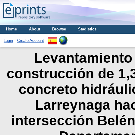
Home
About
Browse
Stadistics
Login
Create Account
Levantamiento 
construcción de 1,
concreto hidráuli
Larreynaga hac
intersección Belén 