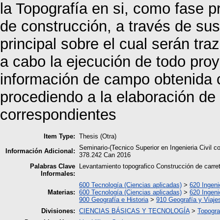
la Topografía en si, como fase p
de construcción, a través de sus
principal sobre el cual serán tr
a cabo la ejecución de todo proy
información de campo obtenida 
procediendo a la elaboración de 
correspondientes
Item Type:
Thesis (Otra)
Seminario-(Tecnico Superior en Ingenieria Civi
Información Adicional:
378.242 Can 2016
Palabras Clave
Levantamiento topografico Construcción de carre
Informales:
600 Tecnología (Ciencias aplicadas)
>
620 Ingeni
Materias:
600 Tecnología (Ciencias aplicadas)
>
620 Ingeni
900 Geografía e Historia
>
910 Geografía y Viaje
Divisiones:
CIENCIAS BÁSICAS Y TECNOLOGÍA
>
Topogra