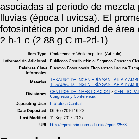
asociadas al periodo de mezcla 
lluvias (época lluviosa). El prom
fotosintética por unidad de área
2 h-1 o (2.88 g C m-2d-1)
Item Type:
Conference or Workshop Item (Artículo)
Información Adicional:
Publicado Contribución al Segundo Congreso Cie
Palabras Clave
Plancton Fotosíntesis Fitoplancton Laguna Tisca
Informales:
TESAURO DE INGENIERÍA SANITARIA Y AMB
Materias:
TESAURO DE INGENIERÍA SANITARIA Y AMB
CENTROS DE INVESTIGACION
>
CENTRO PAR
Divisiones:
Congresos y Conferencia
Depositing User:
Biblioteca Central
Date Deposited:
06 Sep 2016 16:20
Last Modified:
11 Sep 2017 20:27
URI:
http://repositorio.unan.edu.ni/id/eprint/2553