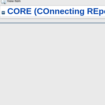
View Item
CORE (COnnecting REpo