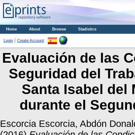
Home
About
Browse
Stadistics
Login
Create Account
Evaluación de las C
Seguridad del Traba
Santa Isabel del
durante el Segun
Escorcia Escorcia, Abdón Donal
(2016)
Evaluación de las Condic