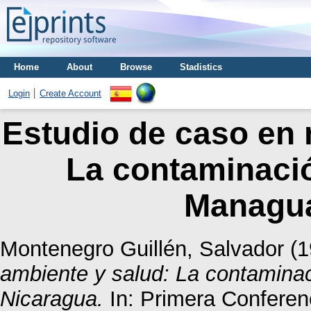
Home
About
Browse
Stadistics
Login
Create Account
Estudio de caso en 
La contaminació
Managua
Montenegro Guillén, Salvador
(1
ambiente y salud: La contamina
Nicaragua.
In: Primera Conferen