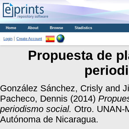
Home
About
Browse
Stadistics
Login
Create Account
Propuesta de pl
period
González Sánchez, Crisly
and
J
Pacheco, Dennis
(2014)
Propues
periodismo social.
Otro. UNAN-M
Autónoma de Nicaragua.