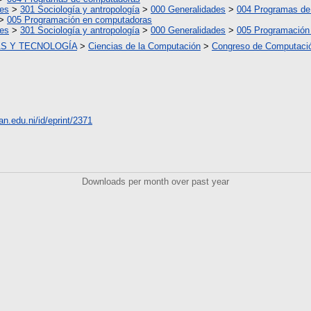
les
>
301 Sociología y antropología
>
000 Generalidades
>
004 Programas de
>
005 Programación en computadoras
les
>
301 Sociología y antropología
>
000 Generalidades
>
005 Programación
AS Y TECNOLOGÍA
>
Ciencias de la Computación
>
Congreso de Computaci
nan.edu.ni/id/eprint/2371
Downloads per month over past year