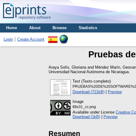
Home
About
Browse
Stadistics
Login
Create Account
Pruebas de
Araya Solís, Gloriana
and
Méndez Marín, Geova
Universidad Nacional Autónoma de Nicaragua.
Text (Texto completo)
PRUEBAS%20DE%20SOFTWARE%20
Download (721kB)
|
Preview
Image
88x31_cc.png
Available under License
Creative C
Download (1kB)
|
Preview
Resumen