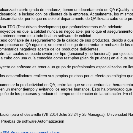
lcanzado cierto grado de madurez, tienen un departamento de QA (Quality a
desarrollo, e incluso con los clientes de la empresa. Actualmente, los mismo
 desarrollando, por lo que no solo el departamento de QA lleva a cabo este pr
izar TDD (Test-driven development) que profundizaremos más adelante.
 proyectos es que la calidad nunca es negociable, por lo que el aseguramiento
a obtener como resultado final un software de calidad.
eso confiable de aseguramiento de la calidad de sus productos, debido a qu
n un proceso de QA riguroso, se corre el riesgo de enfrentar el rechazo de los
comentarios negativos acerca de los productos deficientes.
re las cuales se puede dividir por tipo (funcional y no funcional), por ejecuc
 a cabo con una guía conocida como test-plan (plan de pruebas) en el cual s
ecto de software es tener a un grupo de profesionales especializados en lle
os desarrolladores realicen sus propias pruebas por el efecto psicológico qu
aumentar la productividad en QA, entre las que se encuentran las herramient
 en un menor tiempo y evitando los errores humanos. Esto ha provocado que 
ño de los procesos y reducir el tiempo de liberación de la aplicación. En el 
ación para el desarrollo (VII:2014 Julio 23,24 y 25:Managua). Universidad 
e Pruebas de software Automatización
>
004 Programas de computadoras