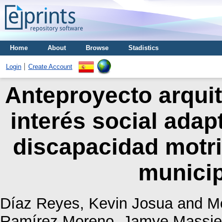
Home
About
Browse
Stadistics
Login
Create Account
Anteproyecto arquit
interés social ada
discapacidad motri
municip
Díaz Reyes, Kevin Josua
and
Mo
Ramírez Moreno, Jamye Massie